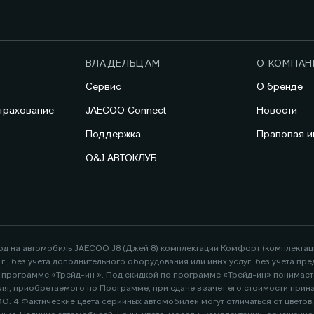
ВЛАДЕЛЬЦАМ
О КОМПАН
Сервис
О бренде
трахование
JAECOO Connect
Новости
Поддержка
Правовая 
O&J АВТОКЛУБ
год на автомобиль JAECOO J8 (Джей 8) комплектации Комфорт (комплекта
26 г., без учета дополнительного оборудования или иных услуг, без учета
по программе «Трейд-ин ». Под скидкой по программе «Трейд-ин» понимае
я, приобретаемого по Программе, при сдаче в зачёт его стоимости при
. 4 Фактические цвета серийных автомобилей могут отличаться от цветов