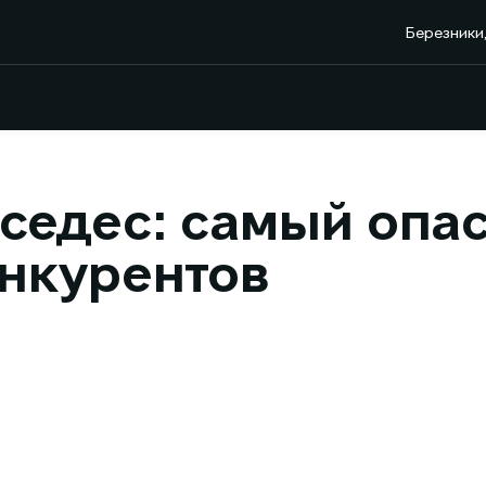
Березники,
седес: cамый опа
нкурентов