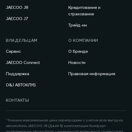
JAECOO J8
Кредитование и
страхование
JAECOO J7
Трейд-ин
ВЛАДЕЛЬЦАМ
О КОМПАНИИ
Сервис
О бренде
JAECOO Connect
Новости
Поддержка
Правовая информация
O&J АВТОКЛУБ
КОНТАКТЫ
¹ Указана максимальная цена перепродажи с учетом всех выгод на
автомобиль JAECOO J8 (Джей 8) комплектации Комфорт
(комплектация автомобиля с наименьшей возможной стоимостью)