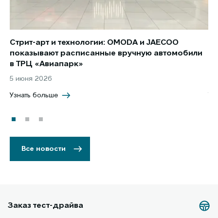
Стрит-арт и технологии: OMODA и JAECOO
Но
показывают расписанные вручную автомобили
JA
в ТРЦ «Авиапарк»
за
5 июня 2026
8 
Узнать больше
Уз
Все новости
Заказ тест-драйва