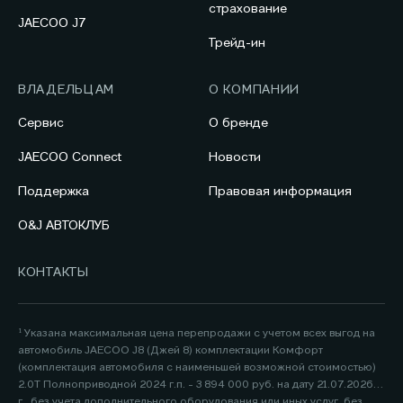
страхование
JAECOO J7
Трейд-ин
ВЛАДЕЛЬЦАМ
О КОМПАНИИ
Сервис
О бренде
JAECOO Connect
Новости
Поддержка
Правовая информация
O&J АВТОКЛУБ
КОНТАКТЫ
¹ Указана максимальная цена перепродажи с учетом всех выгод на
автомобиль JAECOO J8 (Джей 8) комплектации Комфорт
(комплектация автомобиля с наименьшей возможной стоимостью)
2.0Т Полноприводной 2024 г.п. - 3 894 000 руб. на дату 21.07.2026
г., без учета дополнительного оборудования или иных услуг, без