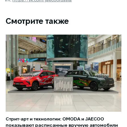
VK:
https://vk.com/jaecoorussia
Смотрите также
Стрит-арт и технологии: OMODA и JAECOO
Но
показывают расписанные вручную автомобили
JA