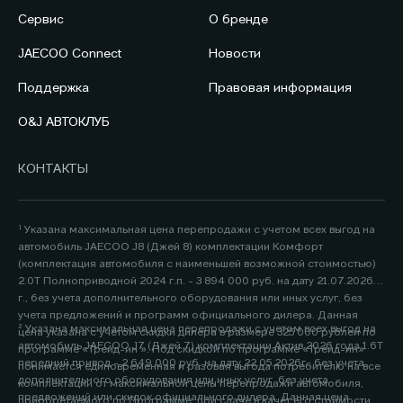
Сервис
О бренде
JAECOO Connect
Новости
Поддержка
Правовая информация
O&J АВТОКЛУБ
КОНТАКТЫ
¹ Указана максимальная цена перепродажи с учетом всех выгод на
автомобиль JAECOO J8 (Джей 8) комплектации Комфорт
(комплектация автомобиля с наименьшей возможной стоимостью)
2.0Т Полноприводной 2024 г.п. - 3 894 000 руб. на дату 21.07.2026
г., без учета дополнительного оборудования или иных услуг, без
учета предложений и программ официального дилера. Данная
² Указана максимальная цена перепродажи с учетом всех выгод на
цена указана с учетом скидки дилера в размере 325 000 рублей по
автомобиль JAECOO J7 (Джей 7) комплектации Актив 2026 года 1.6Т
программе «Трейд-ин ». Под скидкой по программе «Трейд-ин»
передний привод - 2 649 000 руб. на дату 22.05.2026г., без учета
понимается единовременная и разовая выгода потребителю на все
дополнительного оборудования или иных услуг, без учета
комплектации от максимальной цены перепродажи автомобиля,
предложений или скидок официального дилера. Данная цена
приобретаемого по Программе, при сдаче в зачёт его стоимости