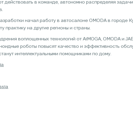
еют действовать в команде, автономно распределяя задач
в.
азработки начал работу в автосалоне OMODA в городе К
у практику на другие регионы и страны.
дрения воплощенных технологий от AiMOGA, OMODA и JA
аноидные роботы повысят качество и эффективность обсл
станут интеллектуальными помощниками по дому.
ia
ssia