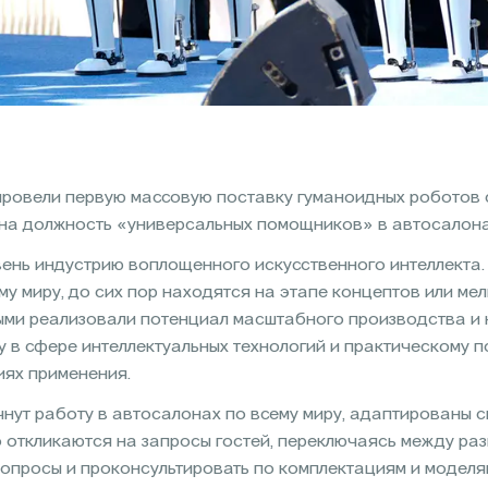
овели первую массовую поставку гуманоидных роботов 
на должность «универсальных помощников» в автосалонах
ень индустрию воплощенного искусственного интеллекта.
у миру, до сих пор находятся на этапе концептов или ме
ми реализовали потенциал масштабного производства и
в сфере интеллектуальных технологий и практическому п
иях применения.
нут работу в автосалонах по всему миру, адаптированы 
о откликаются на запросы гостей, переключаясь между р
опросы и проконсультировать по комплектациям и моделям