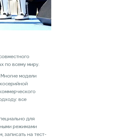
совместного
 по всему миру.
 Многие модели
лкосерийной
 коммерческого
одходу: все
специально для
азными режимами
, записать на тест-