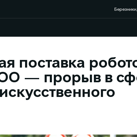
Березники,
я поставка робото
OO — прорыв в сф
искусственного