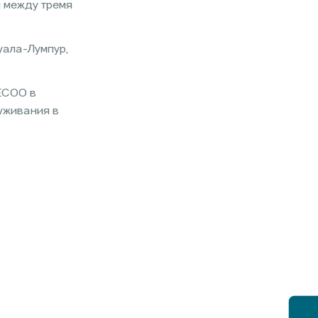
и между тремя
уала-Лумпур,
ECOO в
уживания в