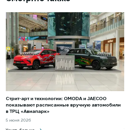
Стрит-арт и технологии: OMODA и JAECOO
Но
показывают расписанные вручную автомобили
JA
в ТРЦ «Авиапарк»
за
5 июня 2026
8 