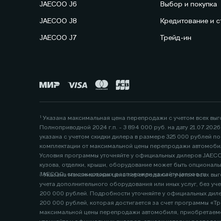
JAECOO J6
Выбор и покупка
JAECOO J8
Кредитование и с
JAECOO J7
Трейд-ин
¹ Указана максимальная цена перепродажи с учетом всех вы
Полноприводной 2024 г.п. - 3 894 000 руб. на дату 21.07.20
указана с учетом скидки дилера в размере 325 000 рублей 
комплектации от максимальной цены перепродажи автомобил
Условия программы уточняйте у официальных дилеров JAECOO
кузова, отделки, крыши, оборудование может быть опциональ
JAECOO, список которых расположен на сайте jaecoo.ru
² Указана максимальная цена перепродажи с учетом всех выго
учета дополнительного оборудования или иных услуг, без учета предложений или скидок официального дилера. Данная цена указана с учетом скидки дилера по программам «Трейд-ин» в размере
200 000 рублей. Подробности уточняйте у официальных дилеров, список которых расположен по 
200 000 рублей, которая достигается за счет программы «Тр
максимальной цены перепродажи автомобиля, приобретаемо