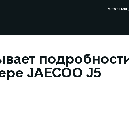
Березники,
вает подробности
ере JAECOO J5