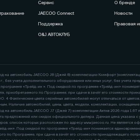
Сервис
О бренде
трахование
JAECOO Connect
Новости
Поддержка
Правовая 
O&J АВТОКЛУБ
год на автомобиль JAECOO J8 (Джей 8) комплектации Комфорт (комплекта
26 г., без учета дополнительного оборудования или иных услуг, без учета
по программе «Трейд-ин ». Под скидкой по программе «Трейд-ин» понимае
я, приобретаемого по Программе, при сдаче в зачёт его стоимости при
. 4 Фактические цвета серийных автомобилей могут отличаться от цветов
ным. Наличие автомобилей, цены, цвета, модели, комплектации, оснащени
д на автомобиль JAECOO J7 (Джей 7) комплектации Актив 2026 года 1.6Т пер
адресу www.jaecoo.ru. Не является офертой. 2 Указан максимальный размер выгоды потребителя -
ейд-ин». Под скидкой по программе «Трейд-ин» понимается единовременна
го по Программе, при сдаче в зачёт его стоимости принадлежащего пот