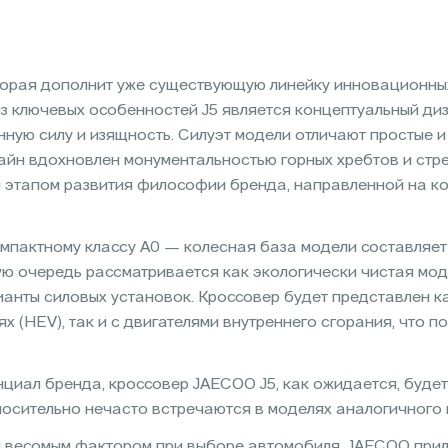
торая дополнит уже существующую линейку инновационных
из ключевых особенностей J5 является концептуальный д
ную силу и изящность. Силуэт модели отличают простые и
айн вдохновлен монументальностью горных хребтов и стр
м этапом развития философии бренда, направленной на к
пактному классу A0 — колесная база модели составляет 
ю очередь рассматривается как экологически чистая моде
анты силовых установок. Кроссовер будет представлен к
 (HEV), так и с двигателями внутреннего сгорания, что п
циал бренда, кроссовер JAECOO J5, как ожидается, буде
осительно нечасто встречаются в моделях аналогичного 
я весомым фактором при выборе автомобиля. JAECOO прила