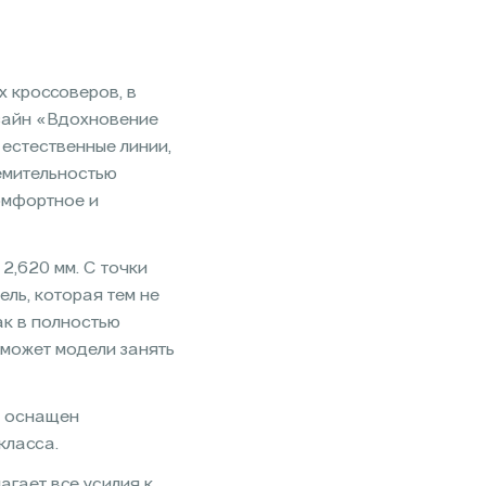
 кроссоверов, в
изайн «Вдохновение
 естественные линии,
емительностью
омфортное и
2,620 мм. С точки
ль, которая тем не
ак в полностью
оможет модели занять
т оснащен
класса.
гает все усилия к