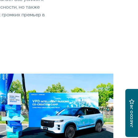
сности, но также
 громких премьер в
JAECOO J6