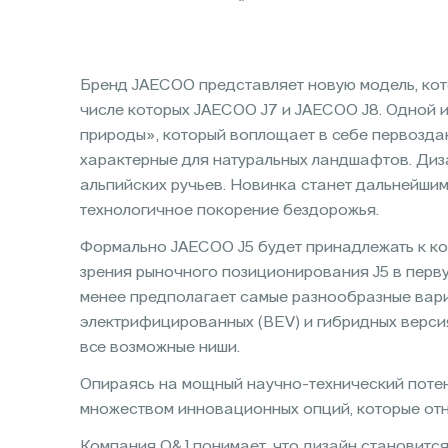
Бренд JAECOO представляет новую модель, ко
числе которых JAECOO J7 и JAECOO J8. Одной 
природы», который воплощает в себе первоздан
характерные для натуральных ландшафтов. Диз
альпийских ручьев. Новинка станет дальнейши
технологичное покорение бездорожья.
Формально JAECOO J5 будет принадлежать к ком
зрения рыночного позиционирования J5 в перву
менее предполагает самые разнообразные вари
электрифицированных (BEV) и гибридных версиях
все возможные ниши.
Опираясь на мощный научно-технический потен
множеством инновационных опций, которые отн
Компания O&J понимает, что дизайн становитс