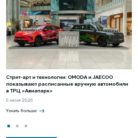
Стрит-арт и технологии: OMODA и JAECOO
Но
показывают расписанные вручную автомобили
JA
в ТРЦ «Авиапарк»
за
5 июня 2026
8 
Узнать больше
Уз