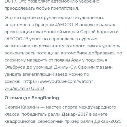
DCT7. Это позволяет автомобилю уверенно
преодолевать любые препятствия.
Это не первое сотрудничество титулованного
спортсмена с брендом JAECOO. В апреле в рамках
презентации флагманской модели Сергей Карякин и
JAECOO J8 успешно справились с суровым
испытанием, по результатам которого пилоту удалось
раскрыть весь потенциал автомобиля, добравшись по
сложному маршруту от поляны Азау у подножья
Эльбруса до урочища Джилы-Су. Своими глазами
увидеть впечатляющий заезд можно по
ссылке:
https://www.youtube.com/watch?
v=qAsUmm7ULmU
О команде SnagRacing
Сергей Карякин — мастер спорта международного
класса, победитель ралли Дакар-2017 в зачете
квадроциклов, серебряный призер ралли Дакар-2020