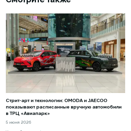
Стрит-арт и технологии: OMODA и JAECOO
Но
показывают расписанные вручную автомобили
JA
в ТРЦ «Авиапарк»
за
5 июня 2026
8 