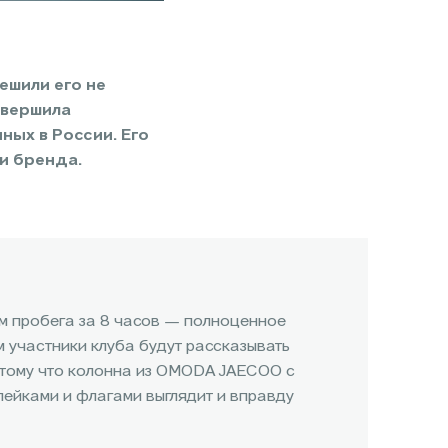
ешили его не
овершила
ных в России. Его
и бренда.
км пробега за 8 часов — полноценное
м участники клуба будут рассказывать
отому что колонна из OMODA JAECOO с
ейками и флагами выглядит и вправду