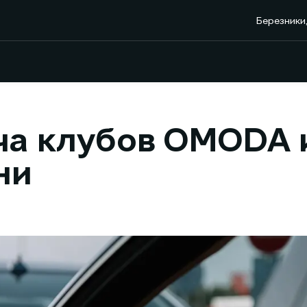
Березники,
ча клубов OMODA 
ни