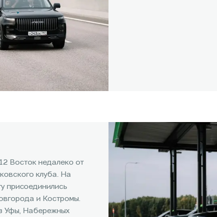
М12 Восток недалеко от
ковского клуба. На
гу присоединились
овгорода и Костромы.
из Уфы, Набережных