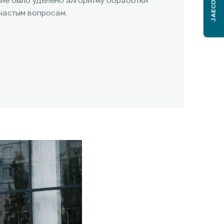
JAECOO J6
ние было уделено алгоритму обработки
частым вопросам.